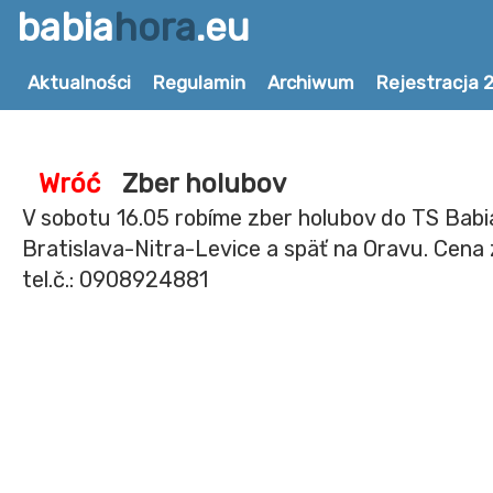
babia
hora
.eu
Aktualności
Regulamin
Archiwum
Rejestracja 
Wróć
Zber holubov
V sobotu 16.05 robíme zber holubov do TS Babi
Bratislava-Nitra-Levice a späť na Oravu. Cena
tel.č.: 0908924881