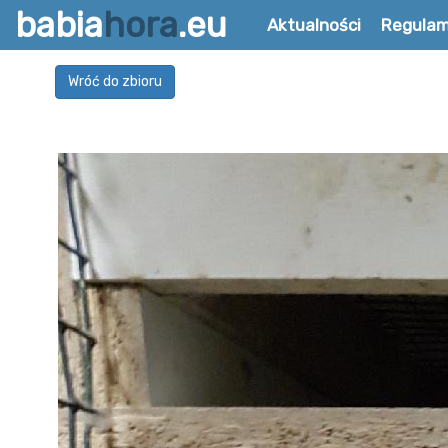
babia
hora
.eu
Aktualności
Regulam
Wróć do zbioru