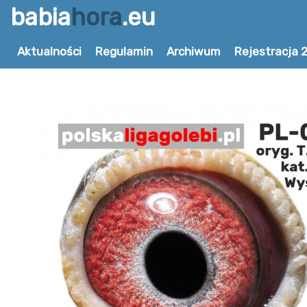
babia
hora
.eu
Aktualności
Regulamin
Archiwum
Rejestracja 
Wróć do zbioru